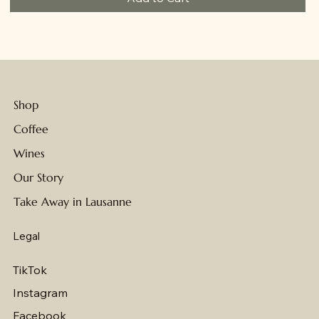
VIN BIOLOGIQUE
BIO
BIO
BIO
Shop
Coffee
Wines
Our Story
Take Away in Lausanne
Legal
TikTok
Instagram
Facebook