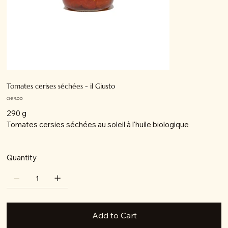
Tomates cerises séchées - il Giusto
Price
CHF 9.00
290 g
Tomates cersies séchées au soleil à l'huile biologique
Quantity
Add to Cart