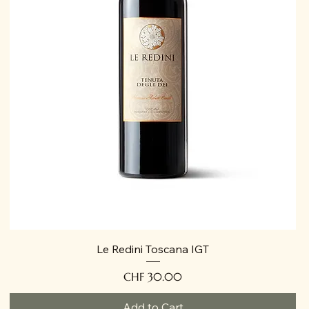
Le Redini Toscana IGT
Price
CHF 30.00
Add to Cart