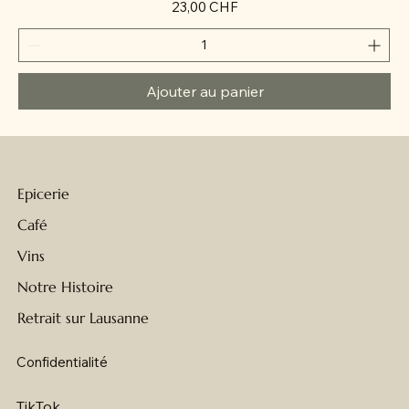
Prix
23,00 CHF
Ajouter au panier
Epicerie
Café
Vins
Notre Histoire
Retrait sur Lausanne
Confidentialité
TikTok