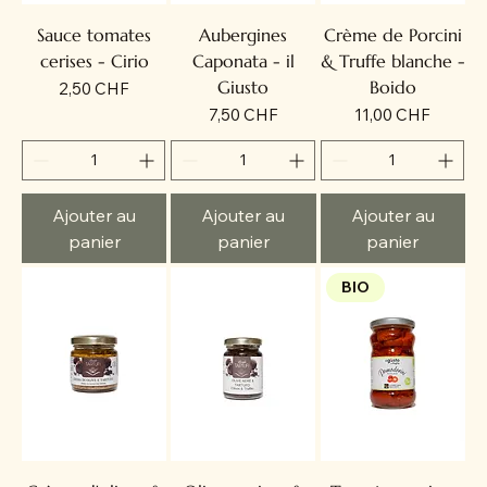
Sauce tomates
Aubergines
Crème de Porcini
cerises - Cirio
Caponata - il
& Truffe blanche -
Giusto
Boido
Prix
2,50 CHF
Prix
Prix
7,50 CHF
11,00 CHF
Ajouter au
Ajouter au
Ajouter au
panier
panier
panier
BIO