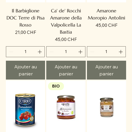
Il Barbiglione
Ca' de' Rocchi
Amarone
DOC Terre di Pisa
Amarone della
Moropio Antolini
Rosso
Valpolicella La
Prix
45,00 CHF
Bastia
Prix
21,00 CHF
Prix
45,00 CHF
Ajouter au
Ajouter au
Ajouter au
panier
panier
panier
BIO