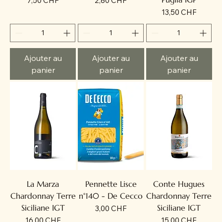
7,50 CHF
2,80 CHF
Prix
13,50 CHF
Ajouter au
Ajouter au
Ajouter au
panier
panier
panier
La Marza
Pennette Lisce
Conte Hugues
Chardonnay Terre
n°140 - De Cecco
Chardonnay Terre
Siciliane IGT
Siciliane IGT
Prix
3,00 CHF
Prix
Prix
16,00 CHF
15,00 CHF