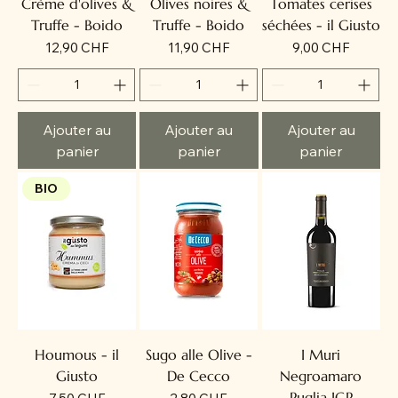
Crème d'olives &
Olives noires &
Tomates cerises
Truffe - Boido
Truffe - Boido
séchées - il Giusto
Prix
Prix
Prix
12,90 CHF
11,90 CHF
9,00 CHF
Ajouter au
Ajouter au
Ajouter au
panier
panier
panier
BIO
Houmous - il
Sugo alle Olive -
I Muri
Giusto
De Cecco
Negroamaro
Puglia IGP
Prix
Prix