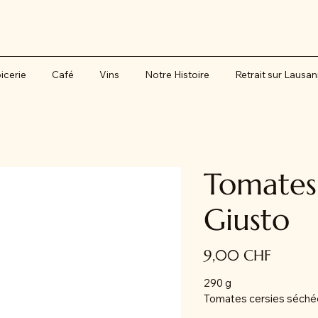
icerie
Café
Vins
Notre Histoire
Retrait sur Lausa
Tomates 
Giusto
Prix
9,00 CHF
290 g
Tomates cersies séchées 