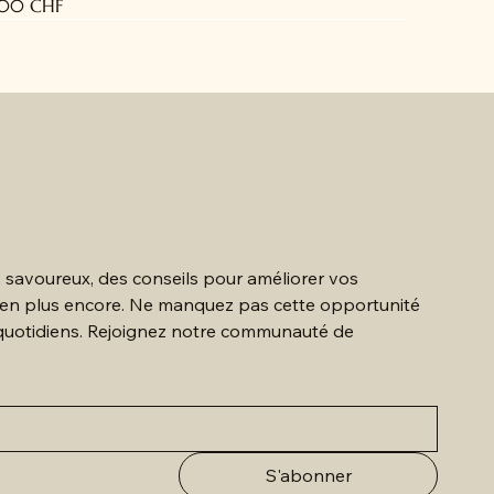
x
,00 CHF
IO
 savoureux, des conseils pour améliorer vos 
bien plus encore. Ne manquez pas cette opportunité 
quotidiens. Rejoignez notre communauté de 
S'abonner