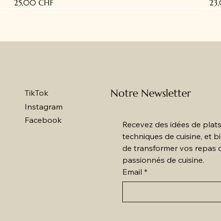
Prix
Pri
25,00 CHF
23
BIO
B
Notre Newsletter
TikTok
Instagram
Facebook
Recevez des idées de plats
techniques de cuisine, et 
de transformer vos repas 
passionnés de cuisine.
Email
*