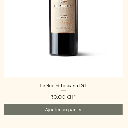
Le Redini Toscana IGT
Prix
30,00 CHF
Ajouter au panier
VIN BIOLOGIQUE
BIO
BIO
BIO