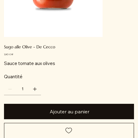
Sugo alle Olive - De Cecco
Prix
2,80 CHF
Sauce tomate aux olives
Quantité
Ajouter au panier