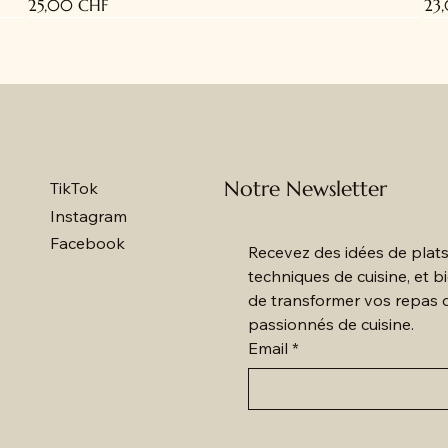
Prix
Pri
25,00 CHF
23
BIO
B
Notre Newsletter
TikTok
Instagram
Facebook
Recevez des idées de plats
techniques de cuisine, et 
de transformer vos repas 
passionnés de cuisine.
Email
*