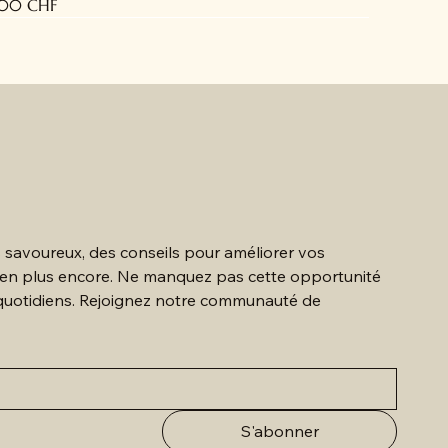
x
,00 CHF
IO
 savoureux, des conseils pour améliorer vos 
bien plus encore. Ne manquez pas cette opportunité 
quotidiens. Rejoignez notre communauté de 
S'abonner