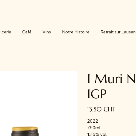
icerie
Café
Vins
Notre Histoire
Retrait sur Lausa
I Muri 
IGP
Prix
13,50 CHF
2022
750ml
13.5% vol.